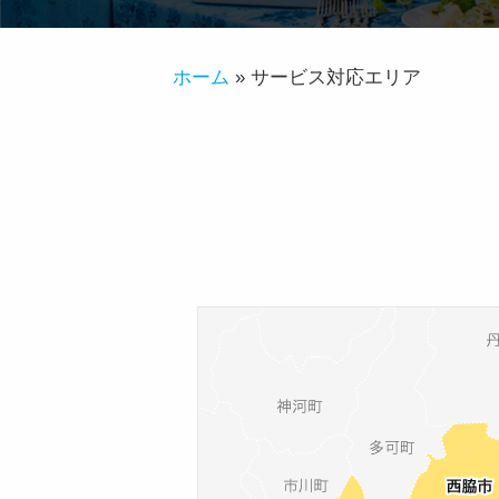
シ
ン
エ
ホーム
»
サービス対応エリア
ー
フ
ー
ヅ
ケ
ー
タ
リ
ン
グ
サ
ー
ビ
ス