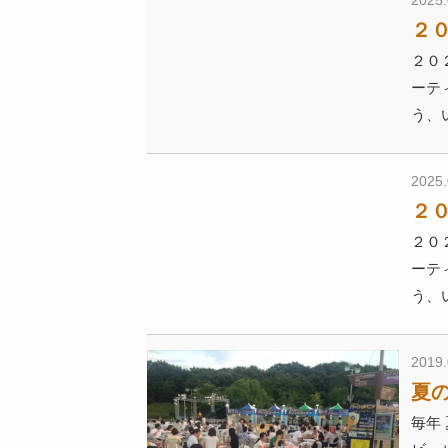
2025.
２
２０
ーテ
う、
2025.
２
２０
ーテ
う、
2019.
夏
毎年