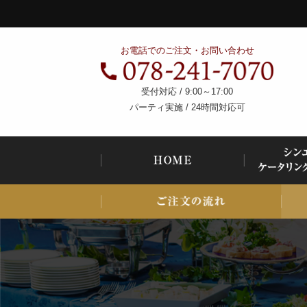
コ
ン
テ
神
お電話でのご注文・お問い合わせ
ン
戸
ツ
で
へ
ケ
受付対応 / 9:00～17:00
ス
ー
パーティ実施 / 24時間対応可
キ
タ
ッ
リ
プ
よくあるご質問
ン
グ・
パ
ー
テ
ィ
料
理
な
ら、